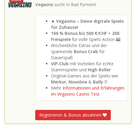
Vegasino
sucht in
Bad Pyrmont
★
Vegasino – Deine digitale Spielo
für Zuhause!
100 % Bonus bis 500 €/CHF
+
200
Freispiele
für volle Spielo-Action 🎰
Wöchentliche Extras und der
spannende
Bonus Crab
für
Dauerspaß
VIP-Club
mit Vorteilen für echte
Stammspieler und
High Roller
Original-Games aus der Spielo wie
Merkur
,
Novoline
&
Bally
🃏
Mehr
Informationen und Erfahrungen
im Vegasino Casino Test
Registrieren & Bonus absahnen