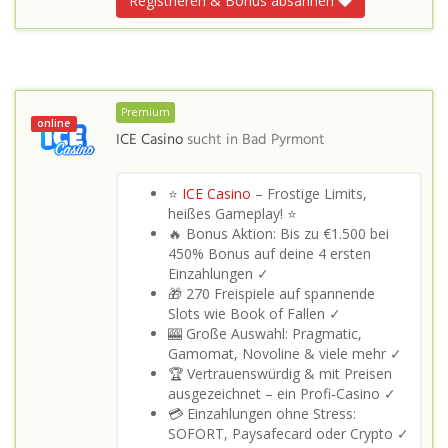
Registrieren & Bonus absahnen
Premium
online
ICE Casino
sucht in
Bad Pyrmont
⭐
ICE Casino
– Frostige Limits,
heißes Gameplay! ⭐
🔥 Bonus Aktion: Bis zu €1.500 bei
450% Bonus auf deine 4 ersten
Einzahlungen ✓
🎁 270 Freispiele auf spannende
Slots wie Book of Fallen ✓
🎰 Große Auswahl: Pragmatic,
Gamomat, Novoline & viele mehr ✓
🏆 Vertrauenswürdig & mit Preisen
ausgezeichnet – ein Profi‑Casino ✓
💳 Einzahlungen ohne Stress:
SOFORT, Paysafecard oder Crypto ✓