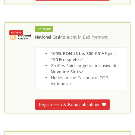
Premium
online
National Casino
sucht in
Bad Pyrmont
100% BONUS bis 300 €/CHF
plus
150 Freispiele
✓
Großes Spieleangebot inklusive der
Novoline Slots
✓
Neues online Casino mit TOP
Aktionen ✓
Registrieren & Bonus absahnen