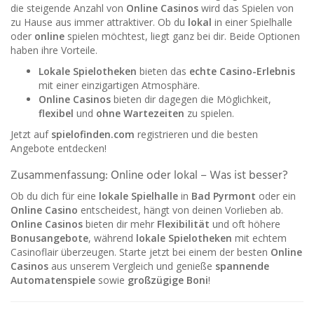
die steigende Anzahl von
Online Casinos
wird das Spielen von
zu Hause aus immer attraktiver. Ob du
lokal
in einer Spielhalle
oder
online
spielen möchtest, liegt ganz bei dir. Beide Optionen
haben ihre Vorteile.
Lokale Spielotheken
bieten das
echte Casino-Erlebnis
mit einer einzigartigen Atmosphäre.
Online Casinos
bieten dir dagegen die Möglichkeit,
flexibel
und
ohne Wartezeiten
zu spielen.
Jetzt auf
spielofinden.com
registrieren und die besten
Angebote entdecken!
Zusammenfassung: Online oder lokal – Was ist besser?
Ob du dich für eine
lokale Spielhalle
in
Bad Pyrmont
oder ein
Online Casino
entscheidest, hängt von deinen Vorlieben ab.
Online Casinos
bieten dir mehr
Flexibilität
und oft höhere
Bonusangebote
, während
lokale Spielotheken
mit echtem
Casinoflair überzeugen. Starte jetzt bei einem der besten
Online
Casinos
aus unserem Vergleich und genieße
spannende
Automatenspiele
sowie
großzügige Boni
!