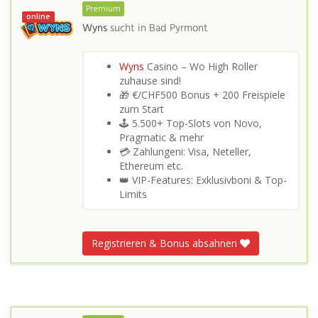
Premium
online
Wyns
sucht in
Bad Pyrmont
Wyns
Casino – Wo High Roller
zuhause sind!
🎁 €/CHF500 Bonus + 200 Freispiele
zum Start
🕹️ 5.500+ Top-Slots von Novo,
Pragmatic & mehr
💳 Zahlungeni: Visa, Neteller,
Ethereum etc.
👑 VIP-Features: Exklusivboni & Top-
Limits
Registrieren & Bonus absahnen