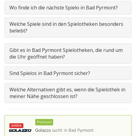
Wo finde ich die nächste Spielo in Bad Pyrmont?
Welche Spiele sind in den Spielotheken besonders
beliebt?
Gibt es in Bad Pyrmont Spielotheken, die rund um
die Uhr geöffnet haben?
Sind Spielos in Bad Pyrmont sicher?
Welche Alternativen gibt es, wenn die Spielothek in
meiner Nähe geschlossen ist?
Premium
online
Golazzo
sucht in
Bad Pyrmont