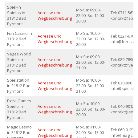
Spiel-In
Mo-Sa: 09:00-
Spielos in
Adresse und
Tel: 0711-56789
22:00, So: 12:00-
31812 Bad
Wegbeschreibung
kontakt@spiel-
20:00
Pyrmont
Fun Casino in
Mo-Sa: 10:00-
Adresse und
Tel: 0221-67890
31812 Bad
22:00, So: 12:00-
Wegbeschreibung
info@fun-casi
Pyrmont
20:00
Vegas World
Mo-Sa: 09:00-
Spielo in
Adresse und
Tel: 089-789012
23:00, So: 12:00-
31812 Bad
Wegbeschreibung
kontakt@vega
21:00
Pyrmont
Spielstation
Mo-Sa: 10:00-
Adresse und
Tel: 030-890123
in 31812 Bad
22:00, So: 13:00-
Wegbeschreibung
info@spielstat
Pyrmont
21:00
Extra Games
Mo-Sa: 10:00-
Spielo in
Adresse und
Tel: 040-901234
23:00, So: 12:00-
31812 Bad
Wegbeschreibung
kontakt@extr
20:00
Pyrmont
Magic Casino
Mo-Sa: 11:00-
Adresse und
Tel: 069-012345
in 31812 Bad
24:00, So: 13:00-
Wegbeschreibung
info@magiccas