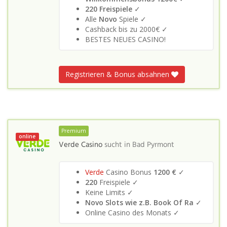
220 Freispiele
✓
Alle
Novo
Spiele ✓
Cashback bis zu 2000€ ✓
BESTES NEUES CASINO!
Registrieren & Bonus absahnen
Premium
online
Verde Casino
sucht in
Bad Pyrmont
Verde
Casino Bonus
1200 €
✓
220
Freispiele ✓
Keine Limits ✓
Novo Slots wie z.B. Book Of Ra
✓
Online Casino des Monats ✓