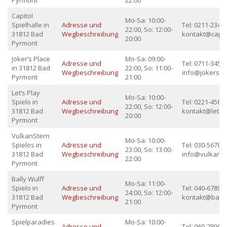
Pyrmont
22:00
Capitol
Mo-Sa: 10:00-
Spielhalle in
Adresse und
Tel: 0211-23456
22:00, So: 12:00-
31812 Bad
Wegbeschreibung
kontakt@capit
20:00
Pyrmont
Joker’s Place
Mo-Sa: 09:00-
Adresse und
Tel: 0711-34567
in 31812 Bad
22:00, So: 11:00-
Wegbeschreibung
info@jokerspl
Pyrmont
21:00
Let’s Play
Mo-Sa: 10:00-
Spielo in
Adresse und
Tel: 0221-45678
22:00, So: 12:00-
31812 Bad
Wegbeschreibung
kontakt@letsp
20:00
Pyrmont
VulkanStern
Mo-Sa: 10:00-
Spielos in
Adresse und
Tel: 030-567890
23:00, So: 13:00-
31812 Bad
Wegbeschreibung
info@vulkanst
22:00
Pyrmont
Bally Wulff
Mo-Sa: 11:00-
Spielo in
Adresse und
Tel: 040-678901
24:00, So: 12:00-
31812 Bad
Wegbeschreibung
kontakt@bally
21:00
Pyrmont
Spielparadies
Mo-Sa: 10:00-
Adresse und
Tel: 069-789012