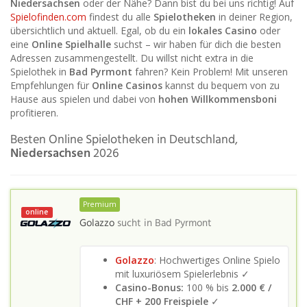
Niedersachsen
oder der Nähe? Dann bist du bei uns richtig! Auf
Spielofinden.com
findest du alle
Spielotheken
in deiner Region,
übersichtlich und aktuell. Egal, ob du ein
lokales Casino
oder
eine
Online Spielhalle
suchst – wir haben für dich die besten
Adressen zusammengestellt. Du willst nicht extra in die
Spielothek in
Bad Pyrmont
fahren? Kein Problem! Mit unseren
Empfehlungen für
Online Casinos
kannst du bequem von zu
Hause aus spielen und dabei von
hohen Willkommensboni
profitieren.
Besten Online Spielotheken in Deutschland,
Niedersachsen
2026
Premium
online
Golazzo
sucht in
Bad Pyrmont
Golazzo
: Hochwertiges Online Spielo
mit luxuriösem Spielerlebnis ✓
Casino-Bonus:
100 % bis
2.000 € /
CHF + 200 Freispiele
✓