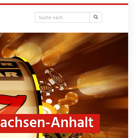
achsen-Anhalt