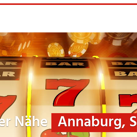
der Nähe
Annaburg, S