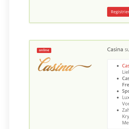
Registri
Casina
s
online
Ca
Li
Ca
Fre
Sp
Lu
Vor
Zah
Kr
Me