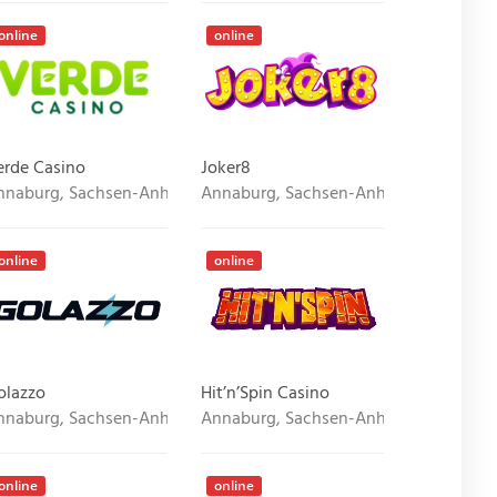
online
online
erde Casino
Joker8
nnaburg, Sachsen-Anhalt
Annaburg, Sachsen-Anhalt
online
online
olazzo
Hit’n’Spin Casino
nnaburg, Sachsen-Anhalt
Annaburg, Sachsen-Anhalt
online
online