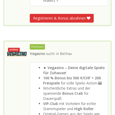
Wallets ✓
Registrieren & Bonus absahnen
Premium
online
Vegasino
sucht in
Bethau
★
Vegasino – Deine digitale Spielo
für Zuhause!
100 % Bonus bis 500 €/CHF
+
200
Freispiele
für volle Spielo-Action 🎰
Wöchentliche Extras und der
spannende
Bonus Crab
für
Dauerspaß
VIP-Club
mit Vorteilen für echte
Stammspieler und
High Roller
Original-Games aus der Spielo wie