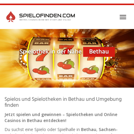
Skip
to
main
Toggl
content
navig
Spielothek in der Nähe
Bethau
Spielos und Spielotheken in Bethau und Umgebung
finden
Jetzt spielen und gewinnen – Spielotheken und Online
Casinos in Bethau entdecken!
Du suchst eine Spielo oder Spielhalle in
Bethau
,
Sachsen-