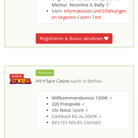
Merkur
,
Novoline
&
Bally
🃏
Mehr
Informationen und Erfahrungen
im Vegasino Casino Test
Registrieren & Bonus absahnen
Premium
online
Hit’n’Spin Casino
sucht in
Bethau
Willkommensbonus 1200€
✓
220 Freispiele
✓
Alle
Novo
Spiele ✓
Cashback bis zu 2000€ ✓
BESTES NEUES CASINO!