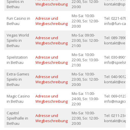
Spielos in
22:00, So: 12:00-
Wegbeschreibung
kontakt@spiel-
Bethau
20:00
Mo-Sa: 10:00-
Fun Casino in
Adresse und
Tel: 0221-67890
22:00, So: 12:00-
Bethau
Wegbeschreibung
info@fun-casi
20:00
Vegas World
Mo-Sa: 09:00-
Adresse und
Tel: 089-789012
Spielo in
23:00, So: 12:00-
Wegbeschreibung
kontakt@vega
Bethau
21:00
Mo-Sa: 10:00-
Spielstation
Adresse und
Tel: 030-890123
22:00, So: 13:00-
in Bethau
Wegbeschreibung
info@spielstat
21:00
Extra Games
Mo-Sa: 10:00-
Adresse und
Tel: 040-901234
Spielo in
23:00, So: 12:00-
Wegbeschreibung
kontakt@extr
Bethau
20:00
Mo-Sa: 11:00-
Magic Casino
Adresse und
Tel: 069-012345
24:00, So: 13:00-
in Bethau
Wegbeschreibung
info@magiccas
22:00
Capitol
Mo-Sa: 10:00-
Adresse und
Tel: 0211-23456
Spielhalle in
22:00, So: 12:00-
Wegbeschreibung
kontakt@capit
Bethau
20:00