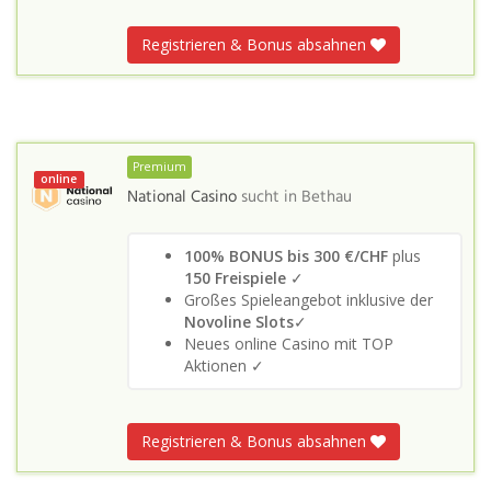
Registrieren & Bonus absahnen
Premium
online
National Casino
sucht in
Bethau
100% BONUS bis 300 €/CHF
plus
150 Freispiele
✓
Großes Spieleangebot inklusive der
Novoline Slots
✓
Neues online Casino mit TOP
Aktionen ✓
Registrieren & Bonus absahnen