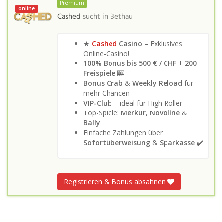
Premium
online
Cashed
sucht in
Bethau
★
Cashed
Casino
– Exklusives
Online-Casino!
100% Bonus bis 500 €
/ CHF
+
200
Freispiele
🎰
Bonus Crab
&
Weekly Reload
für
mehr Chancen
VIP-Club
– ideal für High Roller
Top-Spiele:
Merkur
,
Novoline
&
Bally
Einfache Zahlungen über
Sofortüberweisung
&
Sparkasse
✔️
Registrieren & Bonus absahnen