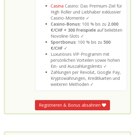
Casina
Casino: Das Premium-Ziel für
High Roller und Liebhaber exklusiver
Casino-Momente ✓
Casino-Bonus:
100 % bis zu
2.000
€/CHF + 300 Freispiele
auf beliebten
Novoline-Slots ✓
Sportbonus:
100 % bis zu
500
€/CHF
✓
Luxuriöses VIP-Programm mit
persönlichen Vorteilen sowie hohen
Ein- und Auszahlungslimits ✓
Zahlungen per Revolut, Google Pay,
Kryptowährungen, Kreditkarten und
weiteren Methoden ✓
Registrieren & Bonus absahnen