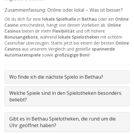
Zusammenfassung: Online oder lokal – Was ist besser?
Ob du dich für eine
lokale Spielhalle
in
Bethau
oder ein
Online
Casino
entscheidest, hängt von deinen Vorlieben ab.
Online
Casinos
bieten dir mehr
Flexibilität
und oft höhere
Bonusangebote
, während
lokale Spielotheken
mit echtem
Casinoflair überzeugen. Starte jetzt bei einem der besten
Online
Casinos
aus unserem Vergleich und genieße
spannende
Automatenspiele
sowie
großzügige Boni
!
Wo finde ich die nächste Spielo in Bethau?
Welche Spiele sind in den Spielotheken besonders
beliebt?
Gibt es in Bethau Spielotheken, die rund um die
Uhr geöffnet haben?