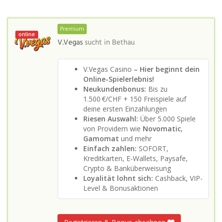
Premium
online
V.Vegas
sucht in
Bethau
V.Vegas Casino
– Hier beginnt dein
Online-Spielerlebnis!
Neukundenbonus:
Bis zu
1.500 €/CHF + 150 Freispiele auf
deine ersten Einzahlungen
Riesen Auswahl:
Über 5.000 Spiele
von Providern wie
Novomatic
,
Gamomat
und mehr
Einfach zahlen:
SOFORT,
Kreditkarten, E-Wallets, Paysafe,
Crypto & Banküberweisung
Loyalität lohnt sich:
Cashback, VIP-
Level & Bonusaktionen