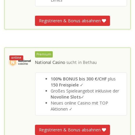
Registrieren & Bonus absahnen
Premium
online
National Casino
sucht in
Bethau
100% BONUS bis 300 €/CHF
plus
150 Freispiele
✓
Großes Spieleangebot inklusive der
Novoline Slots
✓
Neues online Casino mit TOP
Aktionen ✓
Registrieren & Bonus absahnen