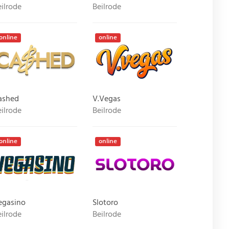
ilrode
Beilrode
online
online
ashed
V.Vegas
ilrode
Beilrode
online
online
egasino
Slotoro
ilrode
Beilrode