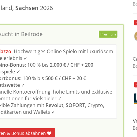
Be
hland,
Sachsen
2026
sucht in
Beilrode
Premium
lazzo
: Hochwertiges Online Spielo mit luxuriösem
elerlebnis ✓
C
sino-Bonus:
100 % bis
2.000 € / CHF + 200
Be
ispiele
✓
ortbonus:
100 % bis
500 € / CHF + 20 €
atiswette
✓
nelle Kontoeröffnung, hohe Limits und exklusive
motionen für Vielspieler ✓
xible Zahlungen mit
Revolut
,
SOFORT
, Crypto,
ditkarten und Wallets ✓
V
Be
eren & Bonus absahnen