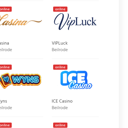
online
online
asina
VIPLuck
ilrode
Beilrode
online
online
yns
ICE Casino
ilrode
Beilrode
online
online