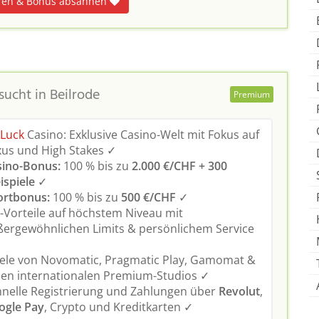
eren & Bonus absahnen
sucht in
Beilrode
Premium
PLuck
Casino: Exklusive Casino-Welt mit Fokus auf
xus und High Stakes ✓
sino-Bonus:
100 % bis zu
2.000 €/CHF + 300
ispiele
✓
ortbonus:
100 % bis zu
500 €/CHF
✓
-Vorteile auf höchstem Niveau mit
ßergewöhnlichen Limits & persönlichem Service
iele von Novomatic, Pragmatic Play, Gamomat &
len internationalen Premium-Studios ✓
hnelle Registrierung und Zahlungen über
Revolut
,
ogle Pay
, Crypto und Kreditkarten ✓