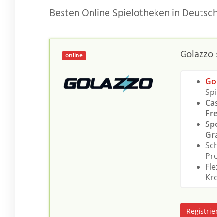
Besten Online Spielotheken in Deutsc
Golazzo
online
Go
Spi
Ca
Fre
Sp
Gr
Sch
Pro
Fle
Kre
Registri