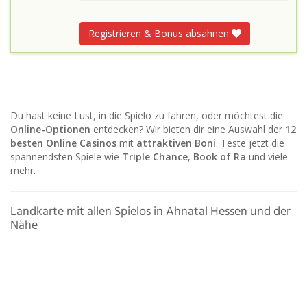
Registrieren & Bonus absahnen
Du hast keine Lust, in die Spielo zu fahren, oder möchtest die
Online-Optionen
entdecken? Wir bieten dir eine Auswahl der
12
besten Online Casinos
mit
attraktiven Boni
. Teste jetzt die
spannendsten Spiele wie
Triple Chance
,
Book of Ra
und viele
mehr.
Landkarte mit allen Spielos in Ahnatal Hessen und der
Nähe