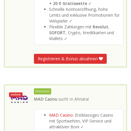
+ 20 € Gratiswette
✓
Schnelle Kontoeröffnung, hohe
Limits und exklusive Promotionen für
Vielspieler ✓
Flexible Zahlungen mit
Revolut
,
SOFORT
, Crypto, Kreditkarten und
Wallets ✓
Registrieren & Bonus absahnen
Premium
online
MAD Casino
sucht in
Ahnatal
MAD Casino
: Erstklassiges Casino
mit Sportwetten, VIP-Service und
attraktiven Boni ✓