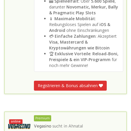
🎰
Spielvielfalt
: Über
5.600 Spiele
,
darunter
Novomatic, Merkur, Bally
& Pragmatic Play Slots
📱
Maximale Mobilität
:
Reibungsloses Spielen auf
iOS &
Android
ohne Einschränkungen
💳
Einfache Zahlungen
: Akzeptiert
Visa, Mastercard &
Kryptowährungen wie Bitcoin
🏆
Exklusive Vorteile
:
Reload-Boni,
Freispiele & ein VIP-Programm
für
noch mehr Gewinne!
Registrieren & Bonus absahnen
Premium
online
Vegasino
sucht in
Ahnatal