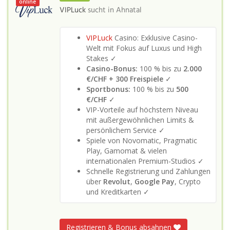
online
VIPLuck
sucht in
Ahnatal
VIPLuck
Casino: Exklusive Casino-
Welt mit Fokus auf Luxus und High
Stakes ✓
Casino-Bonus:
100 % bis zu
2.000
€/CHF + 300 Freispiele
✓
Sportbonus:
100 % bis zu
500
€/CHF
✓
VIP-Vorteile auf höchstem Niveau
mit außergewöhnlichen Limits &
persönlichem Service ✓
Spiele von Novomatic, Pragmatic
Play, Gamomat & vielen
internationalen Premium-Studios ✓
Schnelle Registrierung und Zahlungen
über
Revolut
,
Google Pay
, Crypto
und Kreditkarten ✓
Registrieren & Bonus absahnen