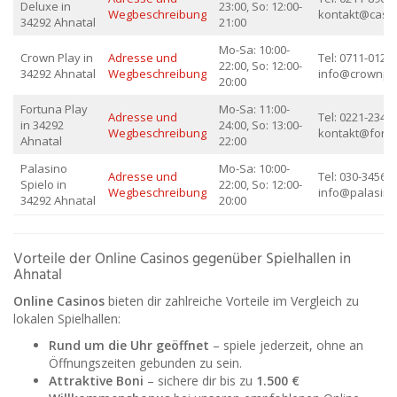
Deluxe in
23:00, So: 12:00-
Wegbeschreibung
kontakt@casi
34292 Ahnatal
21:00
Mo-Sa: 10:00-
Crown Play in
Adresse und
Tel: 0711-01234
22:00, So: 12:00-
34292 Ahnatal
Wegbeschreibung
info@crownpl
20:00
Fortuna Play
Mo-Sa: 11:00-
Adresse und
Tel: 0221-23456
in 34292
24:00, So: 13:00-
Wegbeschreibung
kontakt@fortu
Ahnatal
22:00
Palasino
Mo-Sa: 10:00-
Adresse und
Tel: 030-345678
Spielo in
22:00, So: 12:00-
Wegbeschreibung
info@palasino
34292 Ahnatal
20:00
Vorteile der Online Casinos gegenüber Spielhallen in
Ahnatal
Online Casinos
bieten dir zahlreiche Vorteile im Vergleich zu
lokalen Spielhallen:
Rund um die Uhr geöffnet
– spiele jederzeit, ohne an
Öffnungszeiten gebunden zu sein.
Attraktive Boni
– sichere dir bis zu
1.500 €