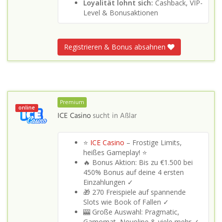
Loyalität lohnt sich:
Cashback, VIP-
Level & Bonusaktionen
Registrieren & Bonus absahnen
Premium
online
ICE Casino
sucht in
Aßlar
⭐
ICE Casino
– Frostige Limits,
heißes Gameplay! ⭐
🔥 Bonus Aktion: Bis zu €1.500 bei
450% Bonus auf deine 4 ersten
Einzahlungen ✓
🎁 270 Freispiele auf spannende
Slots wie Book of Fallen ✓
🎰 Große Auswahl: Pragmatic,
Gamomat, Novoline & viele mehr ✓