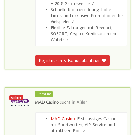
+ 20 € Gratiswette
✓
Schnelle Kontoeröffnung, hohe
Limits und exklusive Promotionen für
Vielspieler ✓
Flexible Zahlungen mit
Revolut
,
SOFORT
, Crypto, Kreditkarten und
Wallets ✓
Registrieren & Bonus absahnen
Premium
online
MAD Casino
sucht in
Aßlar
MAD Casino
: Erstklassiges Casino
mit Sportwetten, VIP-Service und
attraktiven Boni ✓