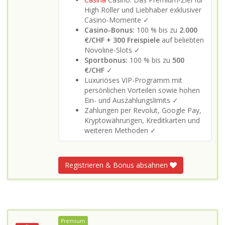
High Roller und Liebhaber exklusiver
Casino-Momente ✓
Casino-Bonus:
100 % bis zu
2.000
€/CHF + 300 Freispiele
auf beliebten
Novoline-Slots ✓
Sportbonus:
100 % bis zu
500
€/CHF
✓
Luxuriöses VIP-Programm mit
persönlichen Vorteilen sowie hohen
Ein- und Auszahlungslimits ✓
Zahlungen per Revolut, Google Pay,
Kryptowährungen, Kreditkarten und
weiteren Methoden ✓
Registrieren & Bonus absahnen
Premium