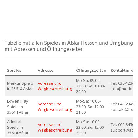
Tabelle mit allen Spielos in Aßlar Hessen und Umgbung
mit Adressen und Öffnungezeiten
Spielos
Adresse
Öffnungszeiten
Kontaktinfor
Mo-Sa: 09:00-
Merkur Spielo
Adresse und
Tel: 030-123456
22:00, So: 10:00-
in 35614 Aßlar
Wegbeschreibung
info@merkur.
20:00
Löwen Play
Mo-Sa: 10:00-
Adresse und
Tel: 040-234567
Spielo in
23:00, So: 12:00-
Wegbeschreibung
kontakt@loew
35614 Aßlar
21:00
Admiral
Mo-Sa: 10:00-
Adresse und
Tel: 069-345678
Spielo in
22:00, So: 12:00-
Wegbeschreibung
support@admi
35614 Aßlar
20:00