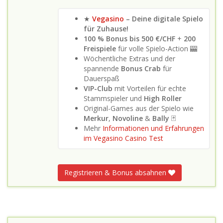
★
Vegasino
– Deine digitale Spielo
für Zuhause!
100 % Bonus bis 500 €/CHF
+
200
Freispiele
für volle Spielo-Action 🎰
Wöchentliche Extras und der
spannende
Bonus Crab
für
Dauerspaß
VIP-Club
mit Vorteilen für echte
Stammspieler und
High Roller
Original-Games aus der Spielo wie
Merkur
,
Novoline
&
Bally
🃏
Mehr
Informationen und Erfahrungen
im Vegasino Casino Test
Registrieren & Bonus absahnen