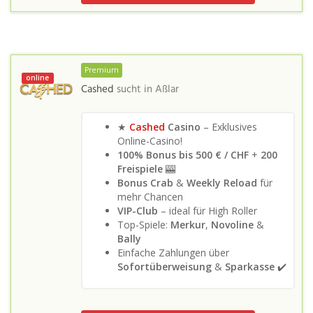
Premium
online
Cashed
sucht in
Aßlar
★
Cashed
Casino
– Exklusives
Online-Casino!
100% Bonus bis 500 €
/ CHF
+
200
Freispiele
🎰
Bonus Crab
&
Weekly Reload
für
mehr Chancen
VIP-Club
– ideal für High Roller
Top-Spiele:
Merkur
,
Novoline
&
Bally
Einfache Zahlungen über
Sofortüberweisung
&
Sparkasse
✔️