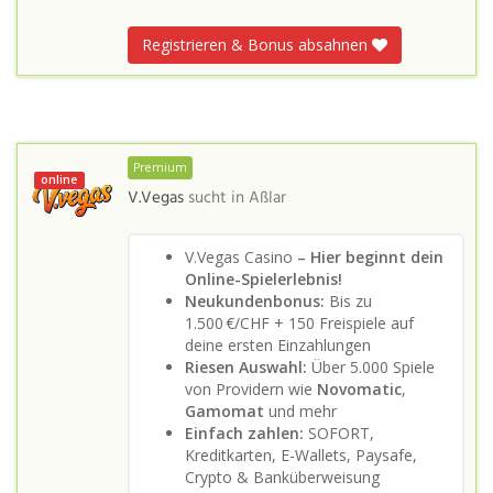
Registrieren & Bonus absahnen
Premium
online
V.Vegas
sucht in
Aßlar
V.Vegas Casino
– Hier beginnt dein
Online-Spielerlebnis!
Neukundenbonus:
Bis zu
1.500 €/CHF + 150 Freispiele auf
deine ersten Einzahlungen
Riesen Auswahl:
Über 5.000 Spiele
von Providern wie
Novomatic
,
Gamomat
und mehr
Einfach zahlen:
SOFORT,
Kreditkarten, E-Wallets, Paysafe,
Crypto & Banküberweisung