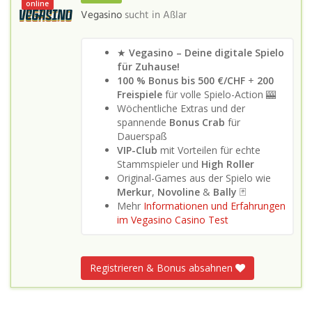
online
Vegasino
sucht in
Aßlar
★
Vegasino – Deine digitale Spielo
für Zuhause!
100 % Bonus bis 500 €/CHF
+
200
Freispiele
für volle Spielo-Action 🎰
Wöchentliche Extras und der
spannende
Bonus Crab
für
Dauerspaß
VIP-Club
mit Vorteilen für echte
Stammspieler und
High Roller
Original-Games aus der Spielo wie
Merkur
,
Novoline
&
Bally
🃏
Mehr
Informationen und Erfahrungen
im Vegasino Casino Test
Registrieren & Bonus absahnen