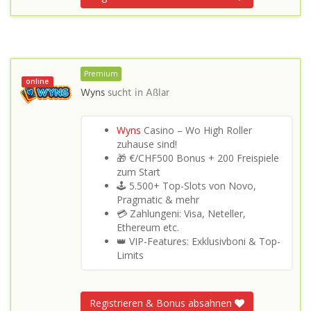
Premium
online
Wyns
sucht in
Aßlar
Wyns
Casino – Wo High Roller
zuhause sind!
🎁 €/CHF500 Bonus + 200 Freispiele
zum Start
🕹️ 5.500+ Top-Slots von Novo,
Pragmatic & mehr
💳 Zahlungeni: Visa, Neteller,
Ethereum etc.
👑 VIP-Features: Exklusivboni & Top-
Limits
Registrieren & Bonus absahnen