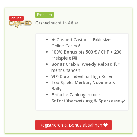
Premium
online
Cashed
sucht in
Aßlar
★
Cashed Casino
– Exklusives
Online-Casino!
100% Bonus bis 500 €
/ CHF
+
200
Freispiele
🎰
Bonus Crab
&
Weekly Reload
für
mehr Chancen
VIP-Club
– ideal für High Roller
Top-Spiele:
Merkur
,
Novoline
&
Bally
Einfache Zahlungen über
Sofortüberweisung
&
Sparkasse
✔️
Registrieren & Bonus absahnen