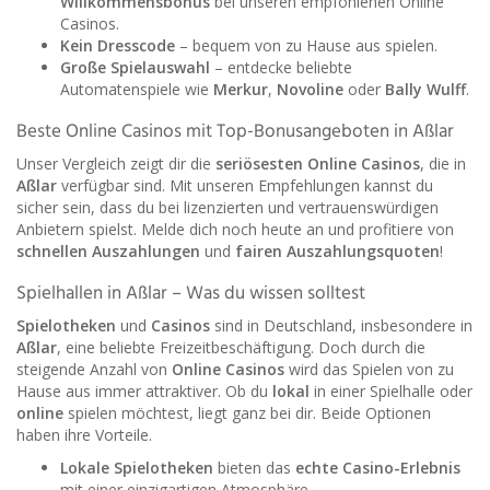
Willkommensbonus
bei unseren empfohlenen Online
Casinos.
Kein Dresscode
– bequem von zu Hause aus spielen.
Große Spielauswahl
– entdecke beliebte
Automatenspiele wie
Merkur
,
Novoline
oder
Bally Wulff
.
Beste Online Casinos mit Top-Bonusangeboten in Aßlar
Unser Vergleich zeigt dir die
seriösesten Online Casinos
, die in
Aßlar
verfügbar sind. Mit unseren Empfehlungen kannst du
sicher sein, dass du bei lizenzierten und vertrauenswürdigen
Anbietern spielst. Melde dich noch heute an und profitiere von
schnellen Auszahlungen
und
fairen Auszahlungsquoten
!
Spielhallen in Aßlar – Was du wissen solltest
Spielotheken
und
Casinos
sind in Deutschland, insbesondere in
Aßlar
, eine beliebte Freizeitbeschäftigung. Doch durch die
steigende Anzahl von
Online Casinos
wird das Spielen von zu
Hause aus immer attraktiver. Ob du
lokal
in einer Spielhalle oder
online
spielen möchtest, liegt ganz bei dir. Beide Optionen
haben ihre Vorteile.
Lokale Spielotheken
bieten das
echte Casino-Erlebnis
mit einer einzigartigen Atmosphäre.