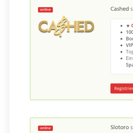
Cashed
s
online
★
10
Bo
VIP
Top
Ei
Sp
Registri
Slotoro
s
online