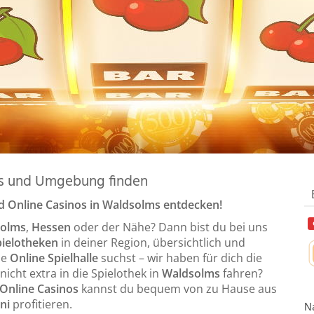
ms und Umgebung finden
nd Online Casinos in Waldsolms entdecken!
solms
,
Hessen
oder der Nähe? Dann bist du bei uns
pielotheken
in deiner Region, übersichtlich und
ne
Online Spielhalle
suchst – wir haben für dich die
icht extra in die Spielothek in
Waldsolms
fahren?
Online Casinos
kannst du bequem von zu Hause aus
ni
profitieren.
N