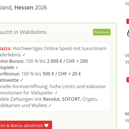
W
hland,
Hessen
2026
sucht in
Waldsolms
Premium
lazzo
: Hochwertiges Online Spielo mit luxuriösem
elerlebnis ✓
V
sino-Bonus:
100 % bis
2.000 € / CHF + 200
W
ispiele
✓
ortbonus:
100 % bis
500 € / CHF + 20 €
atiswette
✓
nelle Kontoeröffnung, hohe Limits und exklusive
motionen für Vielspieler ✓
xible Zahlungen mit
Revolut
,
SOFORT
, Crypto,
ditkarten und Wallets ✓
M
W
eren & Bonus absahnen