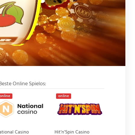
Beste Online Spielos:
online
online
ational Casino
Hit’n’Spin Casino