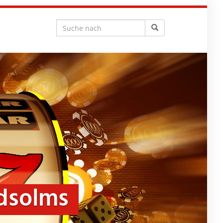
dsolms