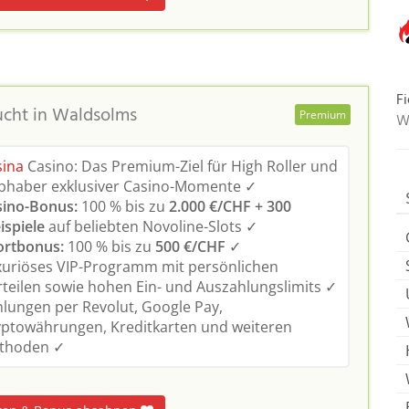
Fi
ucht in
Waldsolms
Premium
W
sina
Casino: Das Premium-Ziel für High Roller und
ebhaber exklusiver Casino-Momente ✓
sino-Bonus:
100 % bis zu
2.000 €/CHF + 300
ispiele
auf beliebten Novoline-Slots ✓
ortbonus:
100 % bis zu
500 €/CHF
✓
xuriöses VIP-Programm mit persönlichen
teilen sowie hohen Ein- und Auszahlungslimits ✓
lungen per Revolut, Google Pay,
yptowährungen, Kreditkarten und weiteren
thoden ✓