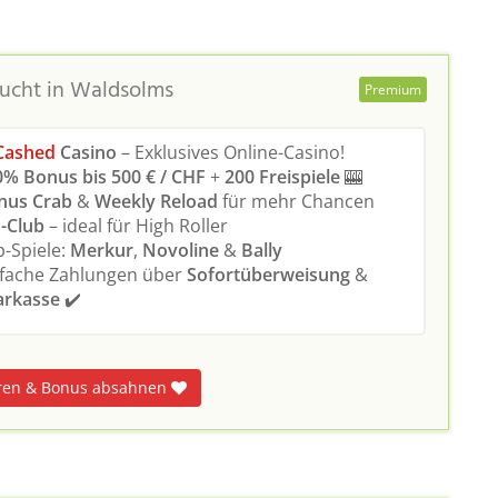
ucht in
Waldsolms
Premium
Cashed
Casino
– Exklusives Online-Casino!
0% Bonus bis 500 €
/ CHF
+
200 Freispiele
🎰
nus Crab
&
Weekly Reload
für mehr Chancen
-Club
– ideal für High Roller
-Spiele:
Merkur
,
Novoline
&
Bally
nfache Zahlungen über
Sofortüberweisung
&
arkasse
✔️
eren & Bonus absahnen