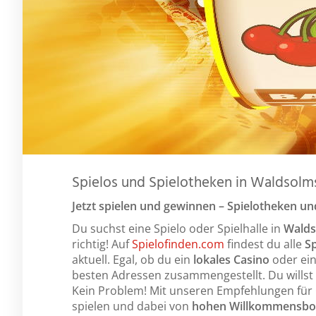
Spielos und Spielotheken in Waldsol
Jetzt spielen und gewinnen – Spielotheken u
Du suchst eine Spielo oder Spielhalle in
Wald
richtig! Auf
Spielofinden.com
findest du alle
S
aktuell. Egal, ob du ein
lokales Casino
oder ei
besten Adressen zusammengestellt. Du willst n
Kein Problem! Mit unseren Empfehlungen für
spielen und dabei von
hohen Willkommensbo