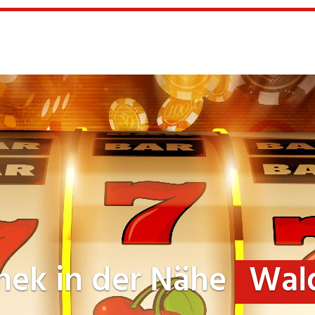
hek in der Nähe
Wal