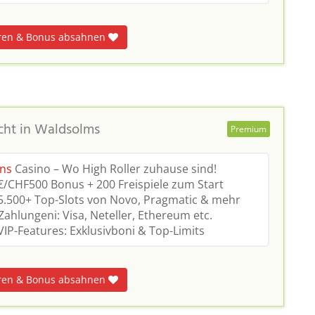
eren & Bonus absahnen
cht in
Waldsolms
Premium
ns
Casino – Wo High Roller zuhause sind!
€/CHF500 Bonus + 200 Freispiele zum Start
 5.500+ Top-Slots von Novo, Pragmatic & mehr
Zahlungeni: Visa, Neteller, Ethereum etc.
VIP-Features: Exklusivboni & Top-Limits
eren & Bonus absahnen