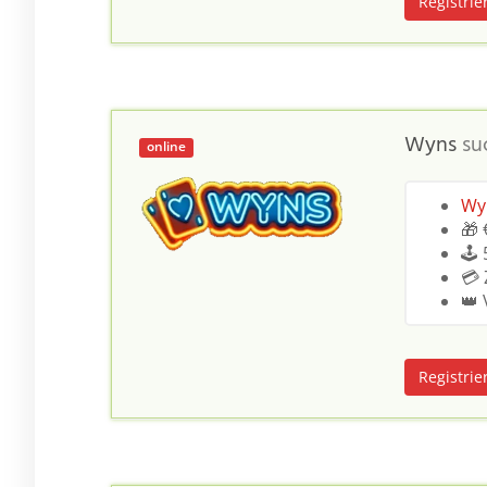
Registri
Wyns
su
online
Wy
🎁 
🕹️
💳 
👑 
Registri