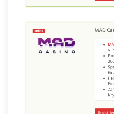
MAD Cas
online
MA
VIP
Bon
200
Sp
Gr
Per
Ein
Za
Kr
Registri