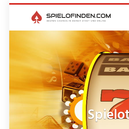
Skip
to
main
content
Spielo