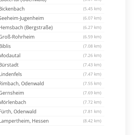
Bickenbach
(5.45 km)
Seeheim-Jugenheim
(6.07 km)
Hemsbach (Bergstraße)
(6.27 km)
Groß-Rohrheim
(6.59 km)
Biblis
(7.08 km)
Modautal
(7.26 km)
Bürstadt
(7.43 km)
Lindenfels
(7.47 km)
Rimbach, Odenwald
(7.55 km)
Gernsheim
(7.69 km)
Mörlenbach
(7.72 km)
Fürth, Odenwald
(7.81 km)
Lampertheim, Hessen
(8.42 km)