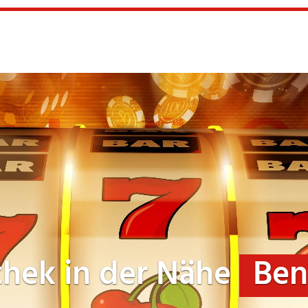
thek in der Nähe
Ben