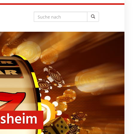
sheim