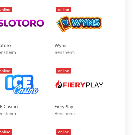
online
online
lotoro
Wyns
ensheim
Bensheim
online
online
CE Casino
FieryPlay
ensheim
Bensheim
online
online