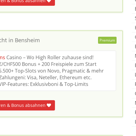
eren & Bonus absahnen
cht in
Bensheim
Premium
ns
Casino – Wo High Roller zuhause sind!
€/CHF500 Bonus + 200 Freispiele zum Start
 5.500+ Top-Slots von Novo, Pragmatic & mehr
Zahlungeni: Visa, Neteller, Ethereum etc.
VIP-Features: Exklusivboni & Top-Limits
eren & Bonus absahnen