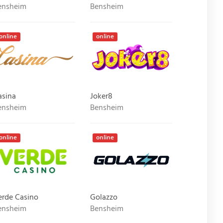
ensheim
Bensheim
online
online
asina
Joker8
ensheim
Bensheim
online
online
erde Casino
Golazzo
ensheim
Bensheim