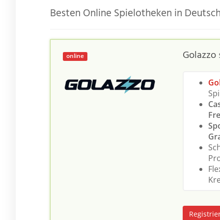
Besten Online Spielotheken in Deutsc
Golazzo
online
Go
Spi
Ca
Fre
Sp
Gr
Sch
Pro
Fle
Kre
Registri