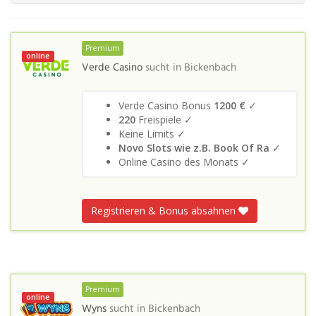
Premium
online
Verde Casino
sucht in
Bickenbach
Verde Casino Bonus
1200 €
✓
220
Freispiele ✓
Keine Limits ✓
Novo Slots wie z.B. Book Of Ra
✓
Online Casino des Monats ✓
Registrieren & Bonus absahnen
Premium
online
Wyns
sucht in
Bickenbach