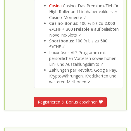
Casina
Casino: Das Premium-Ziel für
High Roller und Liebhaber exklusiver
Casino-Momente ✓
Casino-Bonus:
100 % bis zu
2.000
€/CHF + 300 Freispiele
auf beliebten
Novoline-Slots ✓
Sportbonus:
100 % bis zu
500
€/CHF
✓
Luxuriöses VIP-Programm mit
persönlichen Vorteilen sowie hohen
Ein- und Auszahlungslimits ✓
Zahlungen per Revolut, Google Pay,
Kryptowährungen, Kreditkarten und
weiteren Methoden ✓
Registrieren & Bonus absahnen