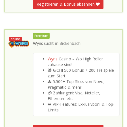
Registrieren & Bonus absahnen
Premium
online
Wyns
sucht in
Bickenbach
Wyns
Casino – Wo High Roller
zuhause sind!
🎁 €/CHF500 Bonus + 200 Freispiele
zum Start
🕹️ 5.500+ Top-Slots von Novo,
Pragmatic & mehr
💳 Zahlungeni: Visa, Neteller,
Ethereum etc.
👑 VIP-Features: Exklusivboni & Top-
Limits