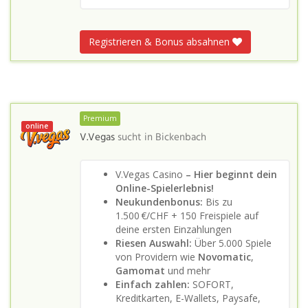
Registrieren & Bonus absahnen
Premium
online
V.Vegas
sucht in
Bickenbach
V.Vegas Casino
– Hier beginnt dein
Online-Spielerlebnis!
Neukundenbonus:
Bis zu
1.500 €/CHF + 150 Freispiele auf
deine ersten Einzahlungen
Riesen Auswahl:
Über 5.000 Spiele
von Providern wie
Novomatic
,
Gamomat
und mehr
Einfach zahlen:
SOFORT,
Kreditkarten, E-Wallets, Paysafe,