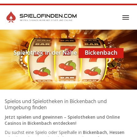
Skip
to
main
Toggl
content
navig
Spielothek in der Nähe
Bickenbach
Spielos und Spielotheken in Bickenbach und
Umgebung finden
Jetzt spielen und gewinnen – Spielotheken und Online
Casinos in Bickenbach entdecken!
Du suchst eine Spielo oder Spielhalle in
Bickenbach
,
Hessen