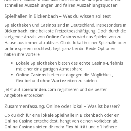
schnellen Auszahlungen
und
fairen Auszahlungsquoten
!
Spielhallen in Bickenbach – Was du wissen solltest
Spielotheken
und
Casinos
sind in Deutschland, insbesondere in
Bickenbach
, eine beliebte Freizeitbeschäftigung. Doch durch die
steigende Anzahl von
Online Casinos
wird das Spielen von zu
Hause aus immer attraktiver. Ob du
lokal
in einer Spielhalle oder
online
spielen möchtest, liegt ganz bei dir. Beide Optionen
haben ihre Vorteile.
Lokale Spielotheken
bieten das
echte Casino-Erlebnis
mit einer einzigartigen Atmosphäre.
Online Casinos
bieten dir dagegen die Möglichkeit,
flexibel
und
ohne Wartezeiten
zu spielen.
Jetzt auf
spielofinden.com
registrieren und die besten
Angebote entdecken!
Zusammenfassung: Online oder lokal – Was ist besser?
Ob du dich für eine
lokale Spielhalle
in
Bickenbach
oder ein
Online Casino
entscheidest, hängt von deinen Vorlieben ab.
Online Casinos
bieten dir mehr
Flexibilität
und oft höhere