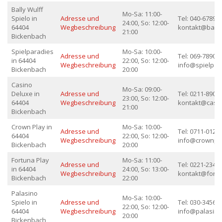
Bally Wulff
Mo-Sa: 11:00-
Spielo in
Adresse und
Tel: 040-678901
24:00, So: 12:00-
64404
Wegbeschreibung
kontakt@bally
21:00
Bickenbach
Spielparadies
Mo-Sa: 10:00-
Adresse und
Tel: 069-789012
in 64404
22:00, So: 12:00-
Wegbeschreibung
info@spielpar
Bickenbach
20:00
Casino
Mo-Sa: 09:00-
Deluxe in
Adresse und
Tel: 0211-89012
23:00, So: 12:00-
64404
Wegbeschreibung
kontakt@casi
21:00
Bickenbach
Crown Play in
Mo-Sa: 10:00-
Adresse und
Tel: 0711-01234
64404
22:00, So: 12:00-
Wegbeschreibung
info@crownpl
Bickenbach
20:00
Fortuna Play
Mo-Sa: 11:00-
Adresse und
Tel: 0221-23456
in 64404
24:00, So: 13:00-
Wegbeschreibung
kontakt@fortu
Bickenbach
22:00
Palasino
Mo-Sa: 10:00-
Spielo in
Adresse und
Tel: 030-345678
22:00, So: 12:00-
64404
Wegbeschreibung
info@palasino
20:00
Bickenbach