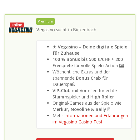
Premium
online
Vegasino
sucht in
Bickenbach
★
Vegasino – Deine digitale Spielo
für Zuhause!
100 % Bonus bis 500 €/CHF
+
200
Freispiele
für volle Spielo-Action 🎰
Wöchentliche Extras und der
spannende
Bonus Crab
für
Dauerspaß
VIP-Club
mit Vorteilen für echte
Stammspieler und
High Roller
Original-Games aus der Spielo wie
Merkur
,
Novoline
&
Bally
🃏
Mehr
Informationen und Erfahrungen
im Vegasino Casino Test