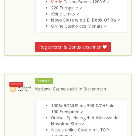
Verde
Casino Bonus
1200 €
✓
220
Freispiele ✓
Keine Limits ✓
Novo Slots wie z.B. Book Of Ra
✓
Online Casino des Monats ✓
Registrieren & Bonus absahnen
Premium
online
National Casino
sucht in
Bickenbach
100% BONUS bis 300 €/CHF
plus
150 Freispiele
✓
Großes Spieleangebot inklusive der
Novoline Slots
✓
Neues online Casino mit TOP
Aktionen ✓