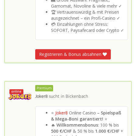
Gamomat, Novoline & viele mehr ✓
🏆 Vertrauenswürdig & mit Preisen
ausgezeichnet – ein Profi‑Casino ✓
💳 Einzahlungen ohne Stress:
SOFORT, Paysafecard oder Crypto ✓
Registrieren & Bonus absahnen
Premium
online
Joker8
sucht in
Bickenbach
⭐
Joker8
Online Casino
– Spielspaß
& Mega-Boni garantiert!
⭐
🔥
Willkommensbonus
: 100 % bis
500 €/CHF
& 50 % bis
1.000 €/CHF
+