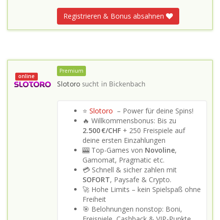
Registrieren & Bonus absahnen
Premium
online
Slotoro
sucht in
Bickenbach
⭐
Slotoro
– Power für deine Spins!
🔥 Willkommensbonus: Bis zu
2.500 €/CHF
+ 250 Freispiele auf
deine ersten Einzahlungen
🎰 Top-Games von
Novoline
,
Gamomat, Pragmatic etc.
💳 Schnell & sicher zahlen mit
SOFORT
, Paysafe & Crypto.
🚀 Hohe Limits – kein Spielspaß ohne
Freiheit
🎯 Belohnungen nonstop: Boni,
Freispiele, Cashback & VIP-Punkte