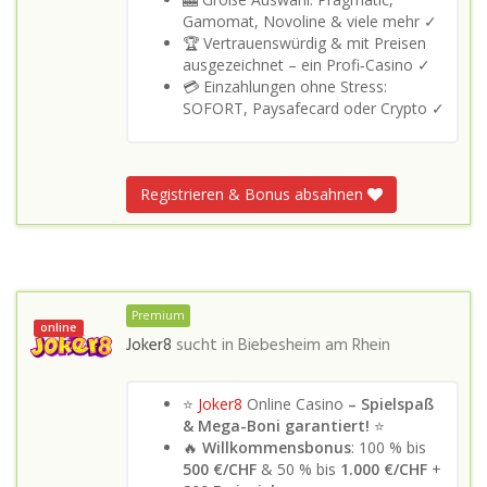
Gamomat, Novoline & viele mehr ✓
🏆 Vertrauenswürdig & mit Preisen
ausgezeichnet – ein Profi‑Casino ✓
💳 Einzahlungen ohne Stress:
SOFORT, Paysafecard oder Crypto ✓
Registrieren & Bonus absahnen
Premium
online
Joker8
sucht in
Biebesheim am Rhein
⭐
Joker8
Online Casino
– Spielspaß
& Mega-Boni garantiert!
⭐
🔥
Willkommensbonus
: 100 % bis
500 €/CHF
& 50 % bis
1.000 €/CHF
+