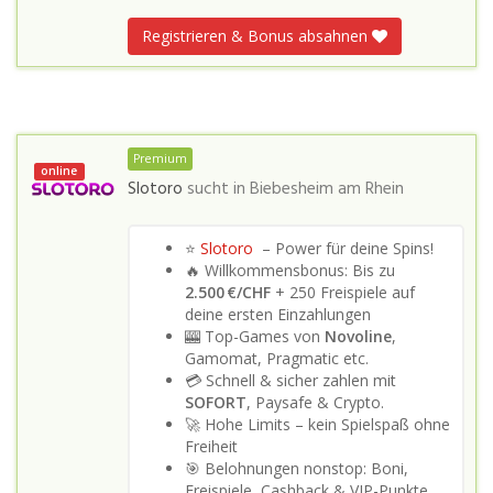
Registrieren & Bonus absahnen
Premium
online
Slotoro
sucht in
Biebesheim am Rhein
⭐
Slotoro
– Power für deine Spins!
🔥 Willkommensbonus: Bis zu
2.500 €/CHF
+ 250 Freispiele auf
deine ersten Einzahlungen
🎰 Top-Games von
Novoline
,
Gamomat, Pragmatic etc.
💳 Schnell & sicher zahlen mit
SOFORT
, Paysafe & Crypto.
🚀 Hohe Limits – kein Spielspaß ohne
Freiheit
🎯 Belohnungen nonstop: Boni,
Freispiele, Cashback & VIP-Punkte