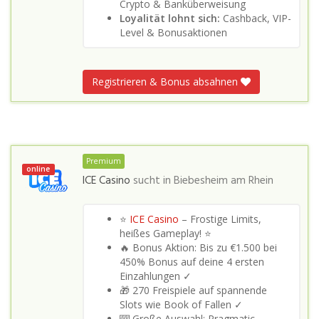
Crypto & Banküberweisung
Loyalität lohnt sich:
Cashback, VIP-
Level & Bonusaktionen
Registrieren & Bonus absahnen
Premium
online
ICE Casino
sucht in
Biebesheim am Rhein
⭐
ICE Casino
– Frostige Limits,
heißes Gameplay! ⭐
🔥 Bonus Aktion: Bis zu €1.500 bei
450% Bonus auf deine 4 ersten
Einzahlungen ✓
🎁 270 Freispiele auf spannende
Slots wie Book of Fallen ✓
🎰 Große Auswahl: Pragmatic,