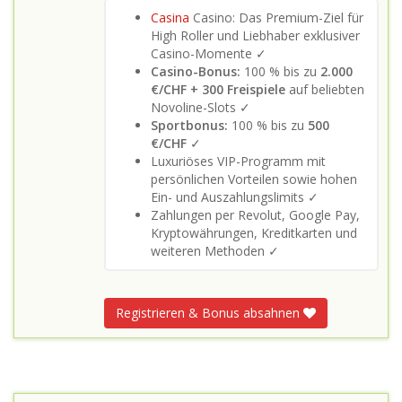
Casina
Casino: Das Premium-Ziel für
High Roller und Liebhaber exklusiver
Casino-Momente ✓
Casino-Bonus:
100 % bis zu
2.000
€/CHF + 300 Freispiele
auf beliebten
Novoline-Slots ✓
Sportbonus:
100 % bis zu
500
€/CHF
✓
Luxuriöses VIP-Programm mit
persönlichen Vorteilen sowie hohen
Ein- und Auszahlungslimits ✓
Zahlungen per Revolut, Google Pay,
Kryptowährungen, Kreditkarten und
weiteren Methoden ✓
Registrieren & Bonus absahnen