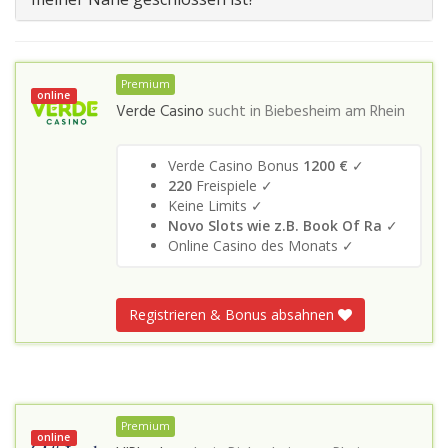
Premium
online
Verde Casino
sucht in
Biebesheim am Rhein
Verde Casino Bonus
1200 €
✓
220
Freispiele ✓
Keine Limits ✓
Novo Slots wie z.B. Book Of Ra
✓
Online Casino des Monats ✓
Registrieren & Bonus absahnen
Premium
online