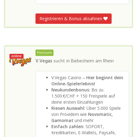
Registrieren & Bonus absahnen
Premium
online
V.Vegas
sucht in
Biebesheim am Rhein
V.Vegas Casino
– Hier beginnt dein
Online-Spielerlebnis!
Neukundenbonus:
Bis zu
1.500 €/CHF + 150 Freispiele auf
deine ersten Einzahlungen
Riesen Auswahl:
Über 5.000 Spiele
von Providern wie
Novomatic
,
Gamomat
und mehr
Einfach zahlen:
SOFORT,
Kreditkarten, E-Wallets, Paysafe,