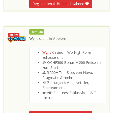
Registrieren & Bonus absahnen
Premium
online
Wyns
sucht in
Apelern
Wyns
Casino – Wo High Roller
zuhause sind!
🎁 €/CHF500 Bonus + 200 Freispiele
zum Start
🕹️ 5.500+ Top-Slots von Novo,
Pragmatic & mehr
💳 Zahlungeni: Visa, Neteller,
Ethereum etc.
👑 VIP-Features: Exklusivboni & Top-
Limits