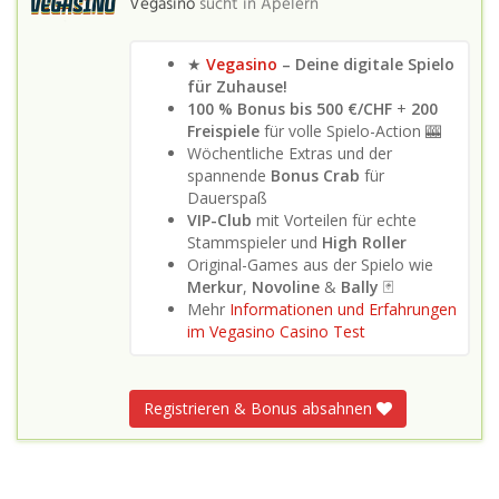
Vegasino
sucht in
Apelern
★
Vegasino
– Deine digitale Spielo
für Zuhause!
100 % Bonus bis 500 €/CHF
+
200
Freispiele
für volle Spielo-Action 🎰
Wöchentliche Extras und der
spannende
Bonus Crab
für
Dauerspaß
VIP-Club
mit Vorteilen für echte
Stammspieler und
High Roller
Original-Games aus der Spielo wie
Merkur
,
Novoline
&
Bally
🃏
Mehr
Informationen und Erfahrungen
im Vegasino Casino Test
Registrieren & Bonus absahnen