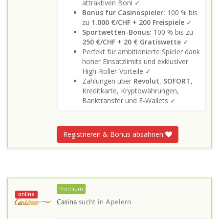
attraktiven Boni ✓
Bonus für Casinospieler:
100 % bis
zu
1.000 €/CHF + 200 Freispiele
✓
Sportwetten-Bonus:
100 % bis zu
250 €/CHF + 20 € Gratiswette
✓
Perfekt für ambitionierte Spieler dank
hoher Einsatzlimits und exklusiver
High-Roller-Vorteile ✓
Zahlungen über
Revolut
,
SOFORT
,
Kreditkarte, Kryptowährungen,
Banktransfer und E-Wallets ✓
Registrieren & Bonus absahnen
Premium
online
Casina
sucht in
Apelern