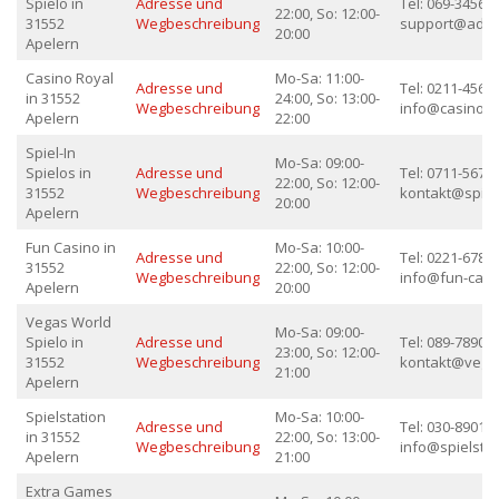
Spielo in
Adresse und
Tel: 069-345678
22:00, So: 12:00-
31552
Wegbeschreibung
support@admi
20:00
Apelern
Casino Royal
Mo-Sa: 11:00-
Adresse und
Tel: 0211-45678
in 31552
24:00, So: 13:00-
Wegbeschreibung
info@casino-r
Apelern
22:00
Spiel-In
Mo-Sa: 09:00-
Spielos in
Adresse und
Tel: 0711-56789
22:00, So: 12:00-
31552
Wegbeschreibung
kontakt@spiel-
20:00
Apelern
Fun Casino in
Mo-Sa: 10:00-
Adresse und
Tel: 0221-67890
31552
22:00, So: 12:00-
Wegbeschreibung
info@fun-casi
Apelern
20:00
Vegas World
Mo-Sa: 09:00-
Spielo in
Adresse und
Tel: 089-789012
23:00, So: 12:00-
31552
Wegbeschreibung
kontakt@vega
21:00
Apelern
Spielstation
Mo-Sa: 10:00-
Adresse und
Tel: 030-890123
in 31552
22:00, So: 13:00-
Wegbeschreibung
info@spielstat
Apelern
21:00
Extra Games