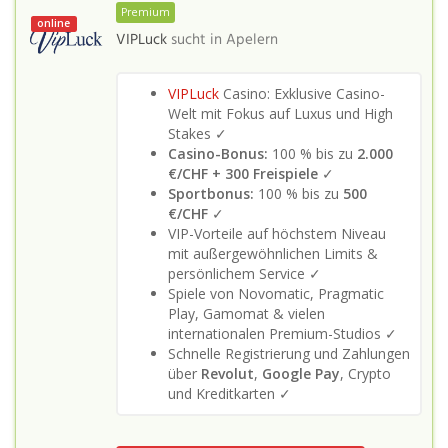
Premium
online
VIPLuck
sucht in
Apelern
VIPLuck
Casino: Exklusive Casino-
Welt mit Fokus auf Luxus und High
Stakes ✓
Casino-Bonus:
100 % bis zu
2.000
€/CHF + 300 Freispiele
✓
Sportbonus:
100 % bis zu
500
€/CHF
✓
VIP-Vorteile auf höchstem Niveau
mit außergewöhnlichen Limits &
persönlichem Service ✓
Spiele von Novomatic, Pragmatic
Play, Gamomat & vielen
internationalen Premium-Studios ✓
Schnelle Registrierung und Zahlungen
über
Revolut
,
Google Pay
, Crypto
und Kreditkarten ✓