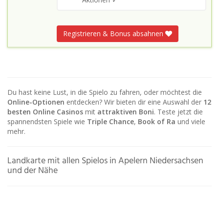
Registrieren & Bonus absahnen
Du hast keine Lust, in die Spielo zu fahren, oder möchtest die
Online-Optionen
entdecken? Wir bieten dir eine Auswahl der
12
besten Online Casinos
mit
attraktiven Boni
. Teste jetzt die
spannendsten Spiele wie
Triple Chance
,
Book of Ra
und viele
mehr.
Landkarte mit allen Spielos in Apelern Niedersachsen
und der Nähe