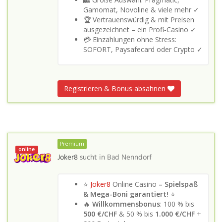
Gamomat, Novoline & viele mehr ✓
🏆 Vertrauenswürdig & mit Preisen
ausgezeichnet – ein Profi‑Casino ✓
💳 Einzahlungen ohne Stress:
SOFORT, Paysafecard oder Crypto ✓
Registrieren & Bonus absahnen
Premium
online
Joker8
sucht in
Bad Nenndorf
⭐
Joker8
Online Casino
– Spielspaß
& Mega-Boni garantiert!
⭐
🔥
Willkommensbonus
: 100 % bis
500 €/CHF
& 50 % bis
1.000 €/CHF
+