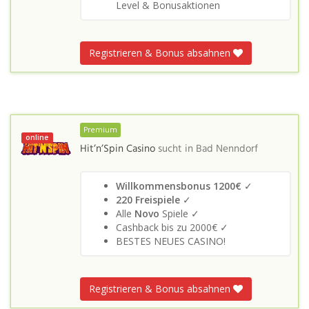
Level & Bonusaktionen
Registrieren & Bonus absahnen
Premium
online
Hit’n’Spin Casino
sucht in
Bad Nenndorf
Willkommensbonus 1200€
✓
220 Freispiele
✓
Alle
Novo
Spiele ✓
Cashback bis zu 2000€ ✓
BESTES NEUES CASINO!
Registrieren & Bonus absahnen