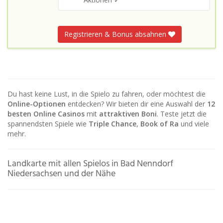
Registrieren & Bonus absahnen
Du hast keine Lust, in die Spielo zu fahren, oder möchtest die
Online-Optionen
entdecken? Wir bieten dir eine Auswahl der
12
besten Online Casinos
mit
attraktiven Boni
. Teste jetzt die
spannendsten Spiele wie
Triple Chance
,
Book of Ra
und viele
mehr.
Landkarte mit allen Spielos in Bad Nenndorf
Niedersachsen und der Nähe