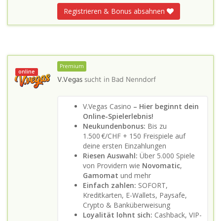
Registrieren & Bonus absahnen
Premium
online
V.Vegas
sucht in
Bad Nenndorf
V.Vegas Casino
– Hier beginnt dein
Online-Spielerlebnis!
Neukundenbonus:
Bis zu
1.500 €/CHF + 150 Freispiele auf
deine ersten Einzahlungen
Riesen Auswahl:
Über 5.000 Spiele
von Providern wie
Novomatic
,
Gamomat
und mehr
Einfach zahlen:
SOFORT,
Kreditkarten, E-Wallets, Paysafe,
Crypto & Banküberweisung
Loyalität lohnt sich:
Cashback, VIP-