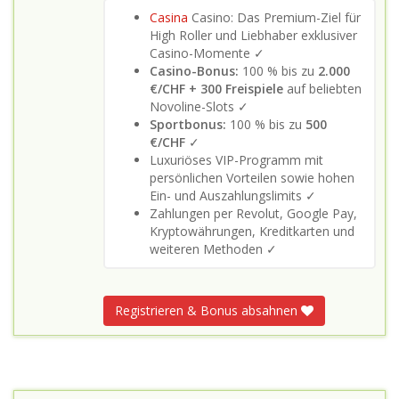
Casina
Casino: Das Premium-Ziel für
High Roller und Liebhaber exklusiver
Casino-Momente ✓
Casino-Bonus:
100 % bis zu
2.000
€/CHF + 300 Freispiele
auf beliebten
Novoline-Slots ✓
Sportbonus:
100 % bis zu
500
€/CHF
✓
Luxuriöses VIP-Programm mit
persönlichen Vorteilen sowie hohen
Ein- und Auszahlungslimits ✓
Zahlungen per Revolut, Google Pay,
Kryptowährungen, Kreditkarten und
weiteren Methoden ✓
Registrieren & Bonus absahnen