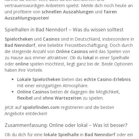
vertrauenswürdigen Anbietern spielst. Melde dich noch heute an
und profitiere von
schnellen Auszahlungen
und
fairen
Auszahlungsquoten
!
Spielhallen in Bad Nenndorf – Was du wissen solltest
Spielotheken
und
Casinos
sind in Deutschland, insbesondere in
Bad Nenndorf
, eine beliebte Freizeitbeschäftigung. Doch durch
die steigende Anzahl von
Online Casinos
wird das Spielen von
zu Hause aus immer attraktiver. Ob du
lokal
in einer Spielhalle
oder
online
spielen möchtest, liegt ganz bei dir. Beide Optionen
haben ihre Vorteile.
Lokale Spielotheken
bieten das
echte Casino-Erlebnis
mit einer einzigartigen Atmosphäre.
Online Casinos
bieten dir dagegen die Möglichkeit,
flexibel
und
ohne Wartezeiten
zu spielen.
Jetzt auf
spielofinden.com
registrieren und die besten
Angebote entdecken!
Zusammenfassung: Online oder lokal – Was ist besser?
Ob du dich für eine
lokale Spielhalle
in
Bad Nenndorf
oder ein