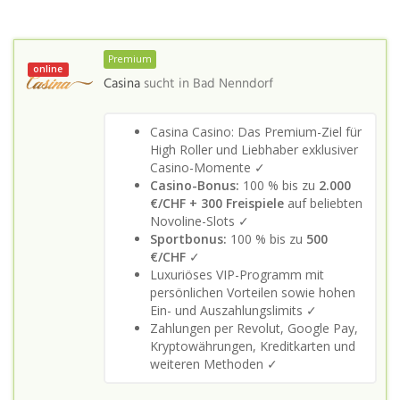
Premium
online
Casina
sucht in
Bad Nenndorf
Casina Casino: Das Premium-Ziel für
High Roller und Liebhaber exklusiver
Casino-Momente ✓
Casino-Bonus:
100 % bis zu
2.000
€/CHF + 300 Freispiele
auf beliebten
Novoline-Slots ✓
Sportbonus:
100 % bis zu
500
€/CHF
✓
Luxuriöses VIP-Programm mit
persönlichen Vorteilen sowie hohen
Ein- und Auszahlungslimits ✓
Zahlungen per Revolut, Google Pay,
Kryptowährungen, Kreditkarten und
weiteren Methoden ✓