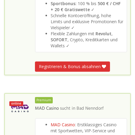
Sportbonus:
100 % bis
500 € / CHF
+ 20 € Gratiswette
✓
Schnelle Kontoeröffnung, hohe
Limits und exklusive Promotionen für
Vielspieler ✓
Flexible Zahlungen mit
Revolut
,
SOFORT
, Crypto, Kreditkarten und
Wallets ✓
Registrieren & Bonus absahnen
Premium
online
MAD Casino
sucht in
Bad Nenndorf
MAD Casino
: Erstklassiges Casino
mit Sportwetten, VIP-Service und