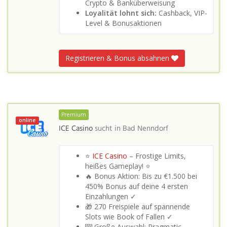
Crypto & Banküberweisung
Loyalität lohnt sich:
Cashback, VIP-
Level & Bonusaktionen
Registrieren & Bonus absahnen
Premium
online
ICE Casino
sucht in
Bad Nenndorf
⭐
ICE Casino
– Frostige Limits,
heißes Gameplay! ⭐
🔥 Bonus Aktion: Bis zu €1.500 bei
450% Bonus auf deine 4 ersten
Einzahlungen ✓
🎁 270 Freispiele auf spannende
Slots wie Book of Fallen ✓
🎰 Große Auswahl: Pragmatic,