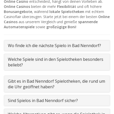
Online Casino
entscheidest, hängt von deinen Vorlieben ab.
Online Casinos
bieten dir mehr
Flexibilität
und oft höhere
Bonusangebote
, während
lokale Spielotheken
mit echtem
Casinoflair überzeugen. Starte jetzt bei einem der besten
Online
Casinos
aus unserem Vergleich und genieße
spannende
Automatenspiele
sowie
großzügige Boni
!
Wo finde ich die nächste Spielo in Bad Nenndorf?
Welche Spiele sind in den Spielotheken besonders
beliebt?
Gibt es in Bad Nenndorf Spielotheken, die rund um
die Uhr geöffnet haben?
Sind Spielos in Bad Nenndorf sicher?