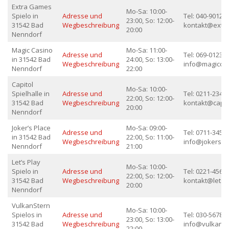
Extra Games
Mo-Sa: 10:00-
Spielo in
Adresse und
Tel: 040-901234
23:00, So: 12:00-
31542 Bad
Wegbeschreibung
kontakt@extr
20:00
Nenndorf
Magic Casino
Mo-Sa: 11:00-
Adresse und
Tel: 069-012345
in 31542 Bad
24:00, So: 13:00-
Wegbeschreibung
info@magiccas
Nenndorf
22:00
Capitol
Mo-Sa: 10:00-
Spielhalle in
Adresse und
Tel: 0211-23456
22:00, So: 12:00-
31542 Bad
Wegbeschreibung
kontakt@capit
20:00
Nenndorf
Joker’s Place
Mo-Sa: 09:00-
Adresse und
Tel: 0711-34567
in 31542 Bad
22:00, So: 11:00-
Wegbeschreibung
info@jokerspl
Nenndorf
21:00
Let’s Play
Mo-Sa: 10:00-
Spielo in
Adresse und
Tel: 0221-45678
22:00, So: 12:00-
31542 Bad
Wegbeschreibung
kontakt@letsp
20:00
Nenndorf
VulkanStern
Mo-Sa: 10:00-
Spielos in
Adresse und
Tel: 030-567890
23:00, So: 13:00-
31542 Bad
Wegbeschreibung
info@vulkanst
22:00