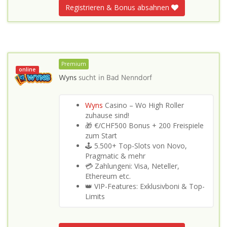
Registrieren & Bonus absahnen
Premium
online
Wyns
sucht in
Bad Nenndorf
Wyns
Casino – Wo High Roller
zuhause sind!
🎁 €/CHF500 Bonus + 200 Freispiele
zum Start
🕹️ 5.500+ Top-Slots von Novo,
Pragmatic & mehr
💳 Zahlungeni: Visa, Neteller,
Ethereum etc.
👑 VIP-Features: Exklusivboni & Top-
Limits