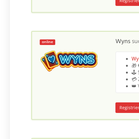
Registri
Wyns
su
online
Wy
🎁 
🕹️
💳 
👑 
Registri