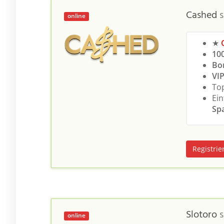
Cashed
s
online
★
10
Bo
VIP
Top
Ei
Sp
Registri
Slotoro
s
online