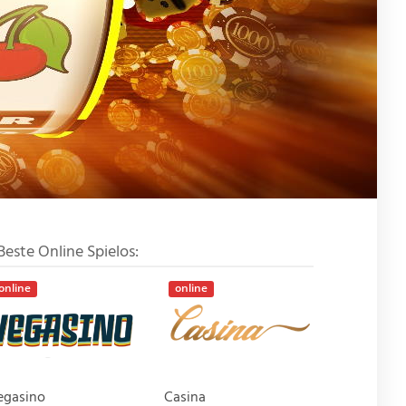
Beste Online Spielos:
online
online
egasino
Casina