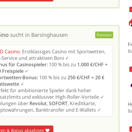
ino
sucht in
Barsinghausen
Premium
Fi
B
D Casino
: Erstklassiges Casino mit Sportwetten,
-Service und attraktiven Boni ✓
us für Casinospieler:
100 % bis zu
1.000 €/CHF +
 Freispiele
✓
ortwetten-Bonus:
100 % bis zu
250 €/CHF + 20 €
atiswette
✓
fekt für ambitionierte Spieler dank hoher
satzlimits und exklusiver High-Roller-Vorteile ✓
hlungen über
Revolut
,
SOFORT
, Kreditkarte,
Hi
yptowährungen, Banktransfer und E-Wallets ✓
B
eren & Bonus absahnen