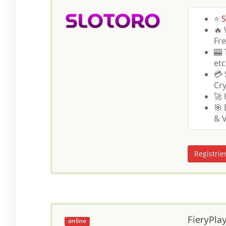
⭐
S
🔥
Fre
🎰
etc
💳 
Cry
🚀 
🎯 
& 
Registri
FieryPla
online