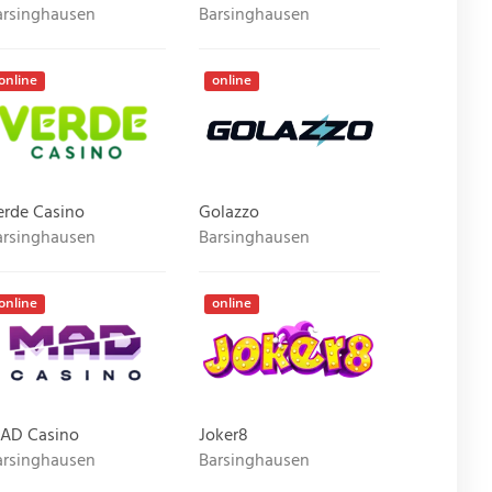
arsinghausen
Barsinghausen
online
online
erde Casino
Golazzo
arsinghausen
Barsinghausen
online
online
AD Casino
Joker8
arsinghausen
Barsinghausen