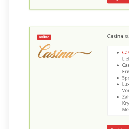
Casina
s
online
Ca
Li
Ca
Fre
Sp
Lu
Vor
Zah
Kr
Me