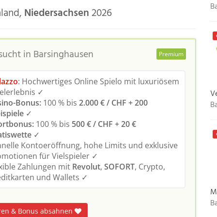
B
hland,
Niedersachsen
2026
sucht in
Barsinghausen
Premium
lazzo
: Hochwertiges Online Spielo mit luxuriösem
elerlebnis ✓
V
sino-Bonus:
100 % bis
2.000 € / CHF + 200
B
ispiele
✓
ortbonus:
100 % bis
500 € / CHF + 20 €
atiswette
✓
nelle Kontoeröffnung, hohe Limits und exklusive
motionen für Vielspieler ✓
xible Zahlungen mit
Revolut
,
SOFORT
, Crypto,
ditkarten und Wallets ✓
M
B
eren & Bonus absahnen