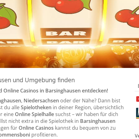
hausen und Umgebung finden
nd Online Casinos in Barsinghausen entdecken!
nghausen
,
Niedersachsen
oder der Nähe? Dann bist
st du alle
Spielotheken
in deiner Region, übersichtlich
r eine
Online Spielhalle
suchst – wir haben für dich
st nicht extra in die Spielothek in
Barsinghausen
ngen für
Online Casinos
kannst du bequem von zu
kommensboni
profitieren.
V