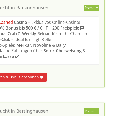
ucht in
Barsinghausen
Premium
Cashed
Casino
– Exklusives Online-Casino!
0% Bonus bis 500 €
/ CHF
+
200 Freispiele
🎰
nus Crab
&
Weekly Reload
für mehr Chancen
-Club
– ideal für High Roller
-Spiele:
Merkur
,
Novoline
&
Bally
nfache Zahlungen über
Sofortüberweisung
&
arkasse
✔️
eren & Bonus absahnen
ucht in
Barsinghausen
Premium